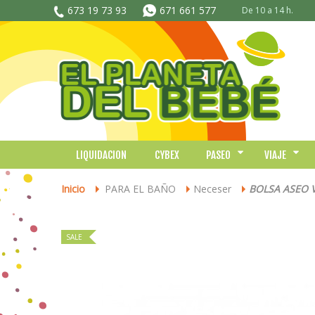
673 19 73 93
671 661 577
De 10 a 14 h.
LIQUIDACION
CYBEX
PASEO
VIAJE
Inicio
PARA EL BAÑO
Neceser
BOLSA ASEO V
>
>
>
SALE