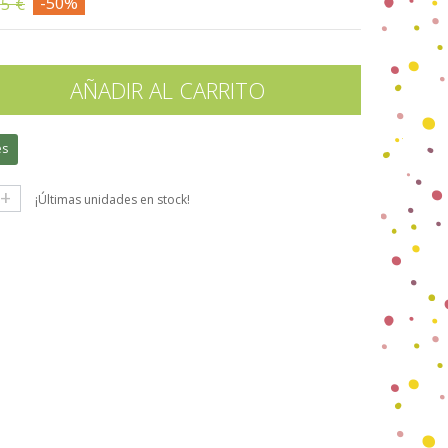
55 €
-50%
AÑADIR AL CARRITO
es
+
¡Últimas unidades en stock!
gle+