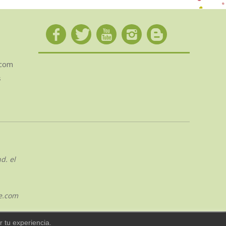
.com
s
d. el
e.com
 tu experiencia.