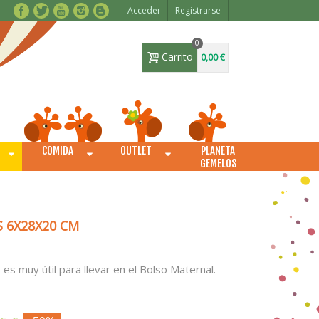
Acceder
Registrarse
0
Carrito
0,00 €
COMIDA
OUTLET
PLANETA
O
GEMELOS
S 6X28X20 CM
s muy útil para llevar en el Bolso Maternal.