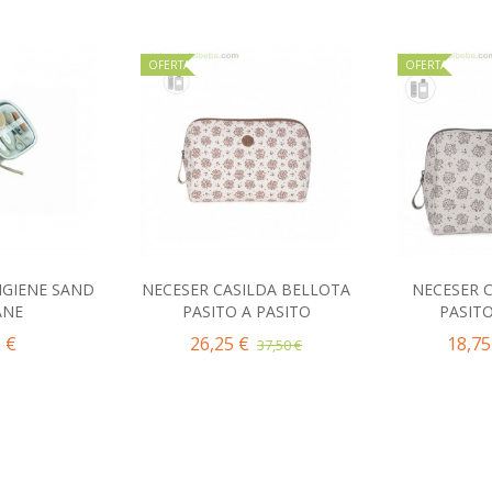
OFERTA
OFERTA
IGIENE SAND
NECESER CASILDA BELLOTA
NECESER 
al carrito
Añadir al carrito
Añad
ANE
PASITO A PASITO
PASITO
 €
26,25 €
18,75
37,50 €