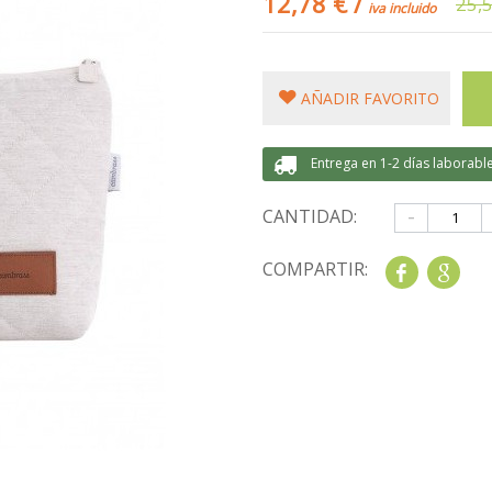
12,78 €
/
25,
iva incluido
AÑADIR FAVORITO
Entrega en 1-2 días laborabl
-
CANTIDAD:
COMPARTIR:
Share
Goo