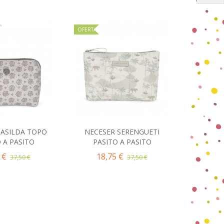
OFERTA
CASILDA TOPO
NECESER SERENGUETI
NEC
ir al carrito
Añadir al carrito
 A PASITO
PASITO A PASITO
ACCESO
 €
18,75 €
37,50 €
37,50 €