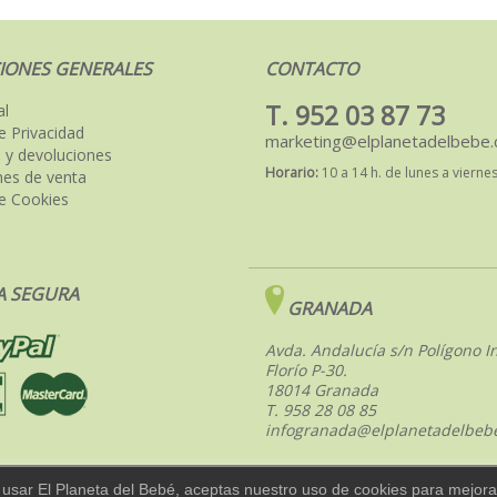
IONES GENERALES
CONTACTO
T. 952 03 87 73
al
de Privacidad
marketing@elplanetadelbebe
 y devoluciones
Horario:
10 a 14 h. de lunes a vierne
nes de venta
de Cookies
 SEGURA
GRANADA
Avda. Andalucía s/n Polígono In
Florío P-30.
18014 Granada
T. 958 28 08 85
infogranada@elplanetadelbeb
 usar El Planeta del Bebé, aceptas nuestro uso de cookies para mejorar