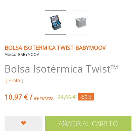
BOLSA ISOTERMICA TWIST BABYMOOV
Marca:
BABYMOOV
Bolsa Isotérmica Twist™
[ + info ]
10,97 €
/
21,95 €
-50%
iva incluido
AÑADIR AL CARRITO