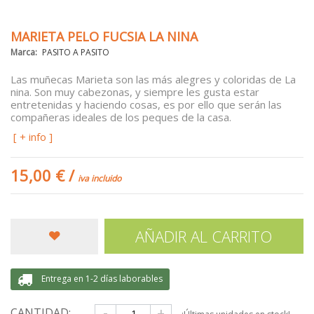
MARIETA PELO FUCSIA LA NINA
Marca:
PASITO A PASITO
Las muñecas Marieta son las más alegres y coloridas de La
nina. Son muy cabezonas, y siempre les gusta estar
entretenidas y haciendo cosas, es por ello que serán las
compañeras ideales de los peques de la casa.
[ + info ]
15,00 €
/
iva incluido
AÑADIR AL CARRITO
Entrega en 1-2 días laborables
-
+
CANTIDAD: