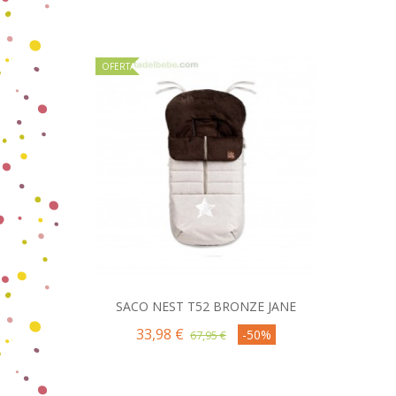
OFERTA
SACO NEST T52 BRONZE JANE
Comprar
33,98 €
-50%
67,95 €