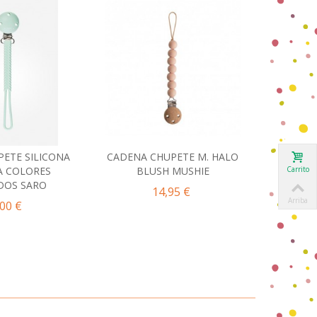
ETE SILICONA
CADENA CHUPETE M. HALO
CADENA 
ir al carrito
Añadir al carrito
Carrito
A COLORES
BLUSH MUSHIE
POW
DOS SARO
14,95 €
Arriba
,00 €