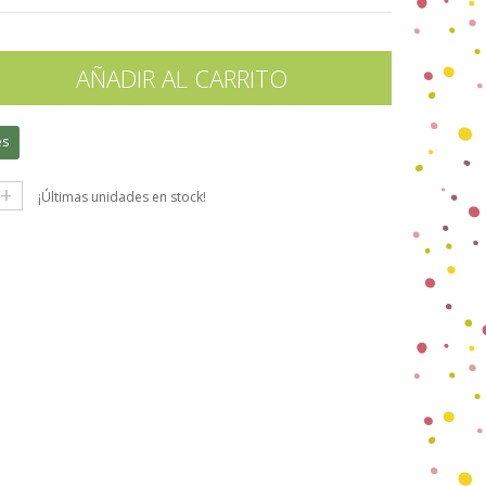
AÑADIR AL CARRITO
es
+
¡Últimas unidades en stock!
gle+