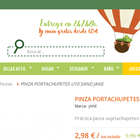
SILLAS AUTO
HOGAR
DESCANSO
BAÑO
JUEG
Pinzas
PINZA PORTACHUPETES U10 SAND JANE
>
PINZA PORTACHUPETES 
Marca:
JANE
Práctica pinza sujetachupetes 
2,98 €
/
5,95 
iva incluido