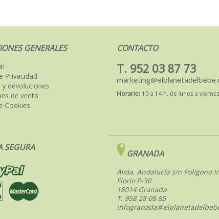
IONES GENERALES
CONTACTO
T. 952 03 87 73
al
de Privacidad
marketing@elplanetadelbebe
 y devoluciones
Horario:
10 a 14 h. de lunes a vierne
nes de venta
de Cookies
 SEGURA
GRANADA
Avda. Andalucía s/n Polígono In
Florío P-30.
18014 Granada
T. 958 28 08 85
infogranada@elplanetadelbeb