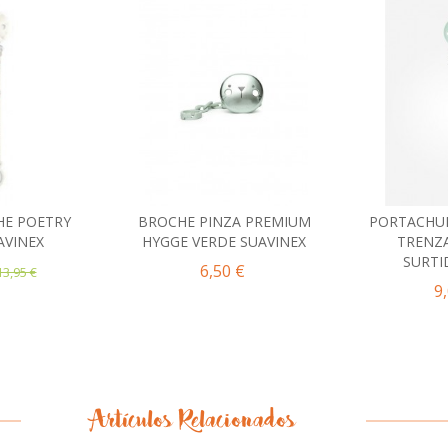
HE POETRY
BROCHE PINZA PREMIUM
PORTACHUP
al carrito
Añadir al carrito
Añad
AVINEX
HYGGE VERDE SUAVINEX
TRENZ
SURTI
6,50 €
13,95 €
9
Artículos Relacionados