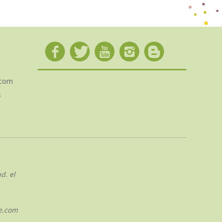
.com
s
d. el
e.com