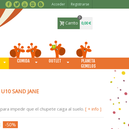
Acceder
Registrarse
0
Carrito
0,00 €
COMIDA
OUTLET
PLANETA
O
GEMELOS
U10 SAND JANE
para impedir que el chupete caiga al suelo.
[ + info ]
€
-50%