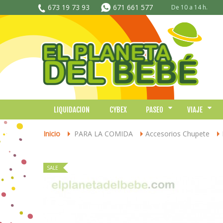
673 19 73 93
671 661 577
De 10 a 14 h.
LIQUIDACION
CYBEX
PASEO
VIAJE
Inicio
PARA LA COMIDA
Accesorios Chupete
>
>
>
SALE