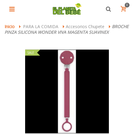
0
Inicio
PARA LA COMIDA
Accesorios Chupete
BROCHE
>
>
>
PINZA SILICONA WONDER VIVA MAGENTA SUAVINEX
SALE