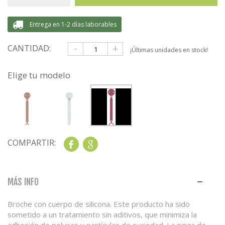
Entrega en 1-2 días laborables
-
+
CANTIDAD:
¡Últimas unidades en stock!
Elige tu modelo
COMPARTIR:
Share
Google+
MÁS INFO
Broche con cuerpo de silicona. Este producto ha sido
sometido a un tratamiento sin aditivos, que minimiza la
adhesión de pelusas y partículas de suciedad. La pinza de