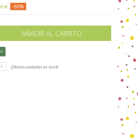
00 €
-60%
AÑADIR AL CARRITO
es
+
¡Últimas unidades en stock!
gle+