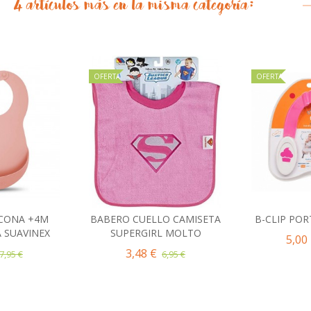
4 artículos más en la misma categoría:
OFERTA
OFERTA
ICONA +4M
BABERO CUELLO CAMISETA
B-CLIP POR
al carrito
Añadir al carrito
Añad
 SUAVINEX
SUPERGIRL MOLTO
5,00
3,48 €
7,95 €
6,95 €