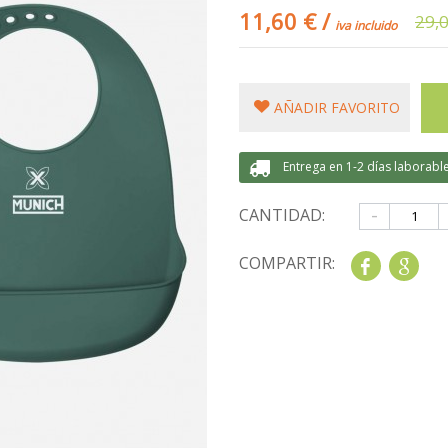
11,60 €
/
29,
iva incluido
AÑADIR FAVORITO
Entrega en 1-2 días laborabl
-
CANTIDAD:
COMPARTIR:
Share
Goo