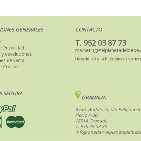
IONES GENERALES
CONTACTO
T. 952 03 87 73
al
de Privacidad
marketing@elplanetadelbebe
 y devoluciones
Horario:
10 a 14 h. de lunes a vierne
nes de venta
de Cookies
 SEGURA
GRANADA
Avda. Andalucía s/n Polígono In
Florío P-30.
18014 Granada
T. 958 28 08 85
infogranada@elplanetadelbeb