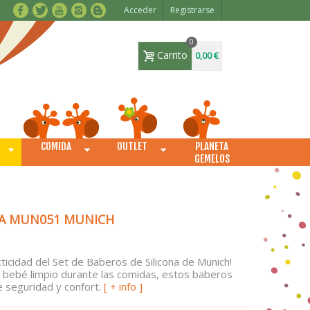
Acceder
Registrarse
0
Carrito
0,00 €
COMIDA
OUTLET
PLANETA
O
GEMELOS
NA MUN051 MUNICH
ticidad del Set de Baberos de Silicona de Munich!
 bebé limpio durante las comidas, estos baberos
 seguridad y confort.
[ + info ]