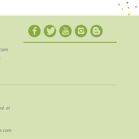
.com
s
d. el
e.com