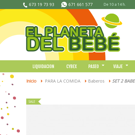
673 19 73 93
671 661 577
De 10 a 14 h.
LIQUIDACION
CYBEX
PASEO
VIAJE
Inicio
PARA LA COMIDA
Baberos
SET 2 BAB
>
>
>
SALE