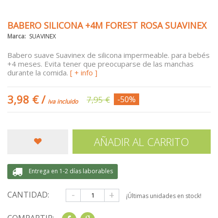
BABERO SILICONA +4M FOREST ROSA SUAVINEX
Marca:
SUAVINEX
Babero suave Suavinex de silicona impermeable. para bebés
+4 meses. Evita tener que preocuparse de las manchas
durante la comida.
[ + info ]
3,98 €
/
7,95 €
-50%
iva incluido
AÑADIR AL CARRITO
Entrega en 1-2 días laborables
-
+
CANTIDAD:
¡Últimas unidades en stock!