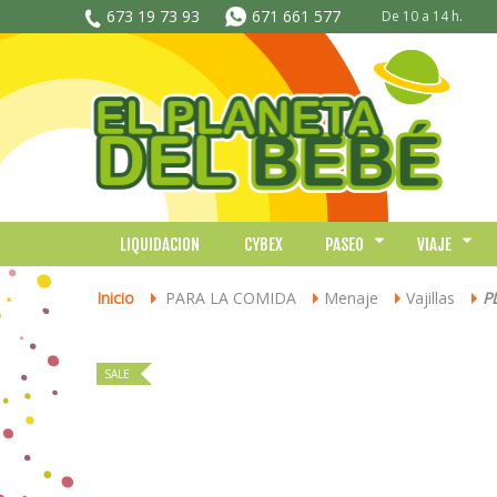
673 19 73 93
671 661 577
De 10 a 14 h.
LIQUIDACION
CYBEX
PASEO
VIAJE
Inicio
PARA LA COMIDA
Menaje
Vajillas
P
>
>
>
>
SALE