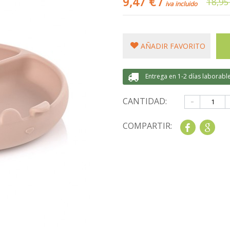
9,47 €
/
18,95
iva incluido
AÑADIR FAVORITO
Entrega en 1-2 días laborabl
-
CANTIDAD:
COMPARTIR:
Share
Goo