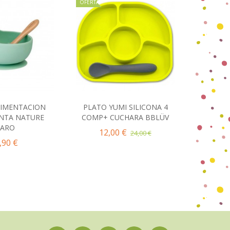
OFERTA
OFERTA
LIMENTACION
PLATO YUMI SILICONA 4
PLA
ir al carrito
Añadir al carrito
NTA NATURE
COMP+ CUCHARA BBLÜV
SECCIO
SARO
12,00 €
24,00 €
,90 €
9,