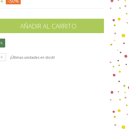
 €
-50%
AÑADIR AL CARRITO
es
+
¡Últimas unidades en stock!
gle+