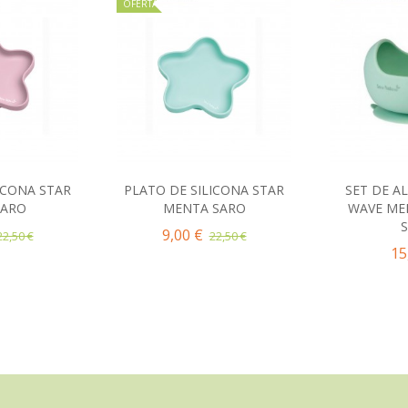
OFERTA
ICONA STAR
PLATO DE SILICONA STAR
SET DE A
al carrito
Añadir al carrito
Añad
SARO
MENTA SARO
WAVE ME
9,00 €
22,50 €
22,50 €
15