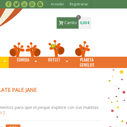
Acceder
Registrarse
0
Carrito
0,00 €
COMIDA
OUTLET
PLANETA
O
GEMELOS
ATE PALE JANE
imentos para que el peque explore con sus manitas
o ]