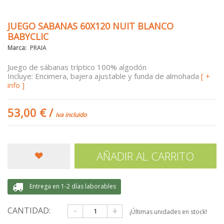
JUEGO SABANAS 60X120 NUIT BLANCO
BABYCLIC
Marca:
PRAIA
Juego de sábanas tríptico 100% algodón
Incluye: Encimera, bajera ajustable y funda de almohada
[ +
info ]
53,00 €
/
iva incluido
AÑADIR AL CARRITO
Entrega en 1-2 días laborables
-
+
CANTIDAD:
¡Últimas unidades en stock!