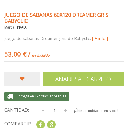
JUEGO DE SABANAS 60X120 DREAMER GRIS
BABYCLIC
Marca:
PRAIA
Juego de sábanas Dreamer gris de Babyclic,
[ + info ]
53,00 €
/
iva incluido
AÑADIR AL CARRITO
Entrega en 1-2 días laborables
-
+
CANTIDAD:
¡Últimas unidades en stock!
COMPARTIR:
Share
Google+