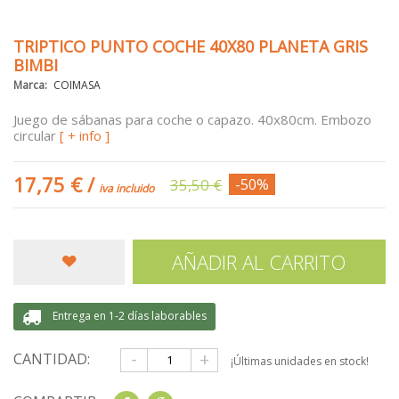
TRIPTICO PUNTO COCHE 40X80 PLANETA GRIS
BIMBI
Marca:
COIMASA
Juego de sábanas para coche o capazo. 40x80cm. Embozo
circular
[ + info ]
17,75 €
/
35,50 €
-50%
iva incluido
AÑADIR AL CARRITO
Entrega en 1-2 días laborables
-
+
CANTIDAD:
¡Últimas unidades en stock!