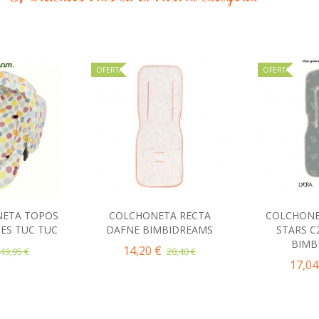
OFERTA
OFERTA
NETA TOPOS
COLCHONETA RECTA
COLCHONE
al carrito
Añadir al carrito
Añad
ES TUC TUC
DAFNE BIMBIDREAMS
STARS C
BIMB
14,20 €
49,95 €
28,40 €
17,04