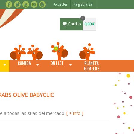
Acceder
Registrarse
0
Carrito
0,00 €
COMIDA
OUTLET
PLANETA
O
GEMELOS
ABS OLIVE BABYCLIC
e a todas las sillas del mercado.
[ + info ]