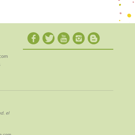
.com
s
d. el
e.com