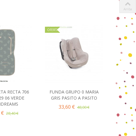
Arriba
OFERTA
TA RECTA 706
FUNDA GRUPO 0 MARIA
COLC
ir al carrito
Añadir al carrito
29 06 VERDE
GRIS PASITO A PASITO
PARAGU
IDREAMS
ANIMA
33,60 €
48,00 €
 €
28,40 €