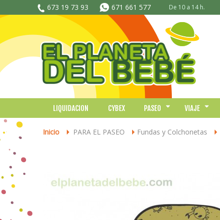
673 19 73 93
671 661 577
De 10 a 14 h.
LIQUIDACION
CYBEX
PASEO
VIAJE
Inicio
PARA EL PASEO
Fundas y Colchonetas
>
>
>