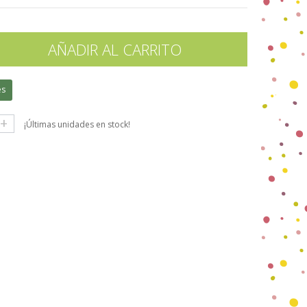
AÑADIR AL CARRITO
es
+
¡Últimas unidades en stock!
gle+