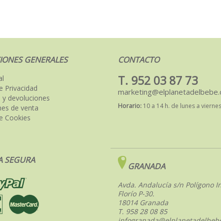
IONES GENERALES
CONTACTO
T. 952 03 87 73
al
de Privacidad
marketing@elplanetadelbebe
 y devoluciones
Horario:
10 a 14 h. de lunes a vierne
nes de venta
de Cookies
 SEGURA
GRANADA
Avda. Andalucía s/n Polígono In
Florío P-30.
18014 Granada
T. 958 28 08 85
infogranada@elplanetadelbeb