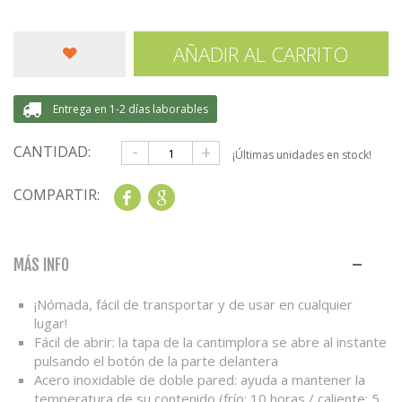
AÑADIR AL CARRITO
Entrega en 1-2 días laborables
-
+
CANTIDAD:
¡Últimas unidades en stock!
COMPARTIR:
Share
Google+
MÁS INFO
¡Nómada, fácil de transportar y de usar en cualquier
lugar!
Fácil de abrir: la tapa de la cantimplora se abre al instante
pulsando el botón de la parte delantera
Acero inoxidable de doble pared: ayuda a mantener la
temperatura de su contenido (frío: 10 horas / caliente: 5