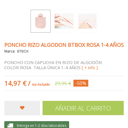
PONCHO RIZO ALGODON BTBOX ROSA 1-4 AÑOS
Marca:
BTBOX
PONCHO CON CAPUCHA EN RIZO DE ALGODÓN
COLOR ROSA TALLA ÚNICA 1-4 AÑOS
[ + info ]
14,97 €
/
29,95 €
-50%
iva incluido
AÑADIR AL CARRITO
Entrega en 1-2 días laborables