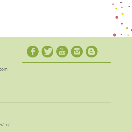
.com
s
d. el