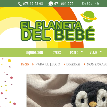
673 19 73 93
671 661 577
De 10 a 14 h.
LIQUIDACION
CYBEX
PASEO
VIAJE
Inicio
PARA EL JUEGO
Doudous
DOU DOU 30
>
>
>