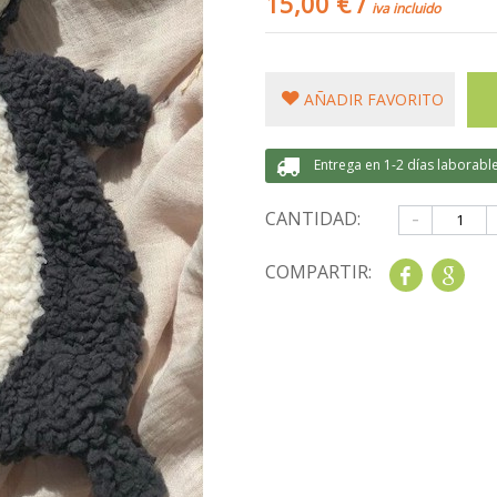
15,00 €
/
iva incluido
AÑADIR FAVORITO
Entrega en 1-2 días laborabl
-
CANTIDAD:
COMPARTIR:
Share
Goo