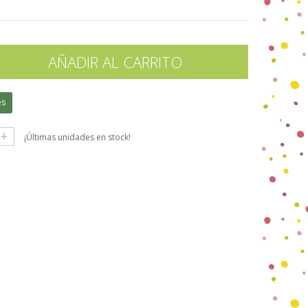
AÑADIR AL CARRITO
es
+
¡Últimas unidades en stock!
gle+