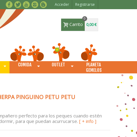
Acceder
Registrarse
0
Carrito
0,00 €
COMIDA
OUTLET
PLANETA
O
GEMELOS
HERPA PINGUINO PETU PETU
mpañero perfecto para los peques cuando estén
dormir, para que puedan acurrucarse.
[ + info ]