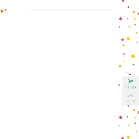
on:
Carrito
Arriba