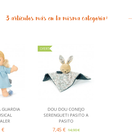
3 artículos más en la misma categoría:
OFERTA
A GUARDIA
DOU DOU CONEJO
al carrito
Añadir al carrito
SICAL
SERENGUETI PASITO A
ALER
PASITO
 €
7,45 €
14,90 €