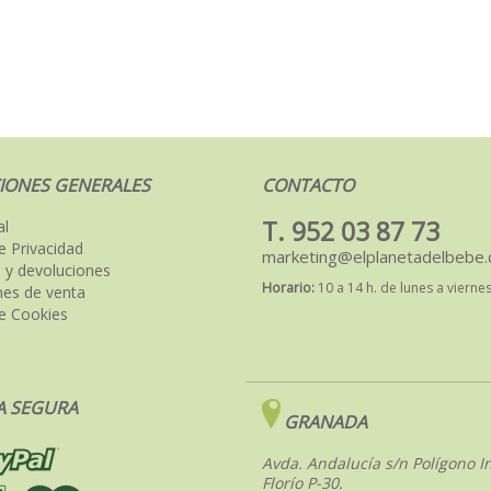
IONES GENERALES
CONTACTO
T. 952 03 87 73
al
de Privacidad
marketing@elplanetadelbebe
 y devoluciones
Horario:
10 a 14 h. de lunes a vierne
nes de venta
de Cookies
 SEGURA
GRANADA
Avda. Andalucía s/n Polígono In
Florío P-30.