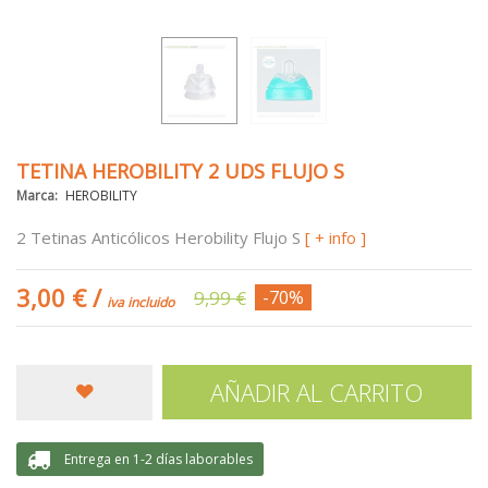
TETINA HEROBILITY 2 UDS FLUJO S
Marca:
HEROBILITY
2 Tetinas Anticólicos Herobility Flujo S
[ + info ]
3,00 €
/
9,99 €
-70%
iva incluido
AÑADIR AL CARRITO
Entrega en 1-2 días laborables