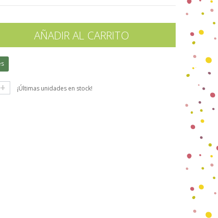
AÑADIR AL CARRITO
es
+
¡Últimas unidades en stock!
gle+