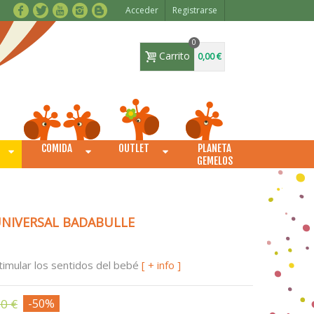
Acceder
Registrarse
0
Carrito
0,00 €
COMIDA
OUTLET
PLANETA
O
GEMELOS
UNIVERSAL BADABULLE
timular los sentidos del bebé
[ + info ]
50 €
-50%