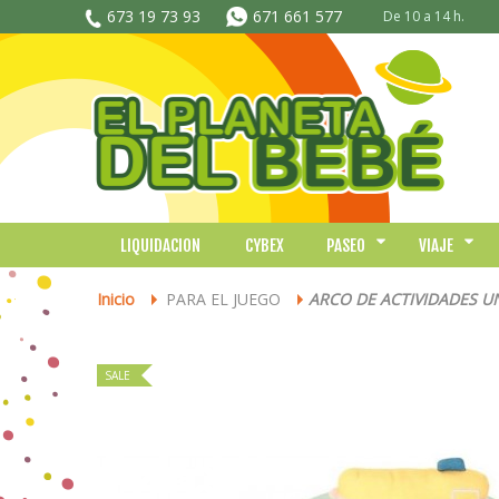
673 19 73 93
671 661 577
De 10 a 14 h.
LIQUIDACION
CYBEX
PASEO
VIAJE
Inicio
PARA EL JUEGO
ARCO DE ACTIVIDADES U
>
>
SALE