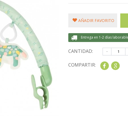
AÑADIR FAVORITO
Entrega en 1-2 días laborabl
-
CANTIDAD:
COMPARTIR:
Share
Goo