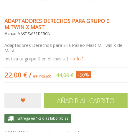
ADAPTADORES DERECHOS PARA GRUPO 0
M.TWIN X MAST
Marca:
MAST SWISS DESIGN
Adaptadores Derechos para Silla Paseo Mast M Twin X de
Mast
Instala tu grupo 0 en el chasis.
[ + info ]
22,00 €
/
44,00 €
-50%
iva incluido
AÑADIR AL CARRITO
Entrega en 1-2 días laborables