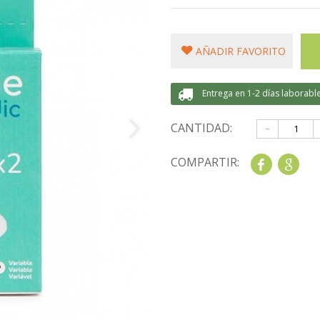
AÑADIR FAVORITO
Entrega en 1-2 días laborabl
-
CANTIDAD:
COMPARTIR:
Share
Goo