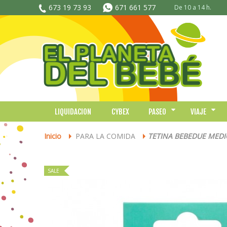
673 19 73 93
671 661 577
De 10 a 14 h.
LIQUIDACION
CYBEX
PASEO
VIAJE
Inicio
PARA LA COMIDA
TETINA BEBEDUE MEDIC
>
>
SALE