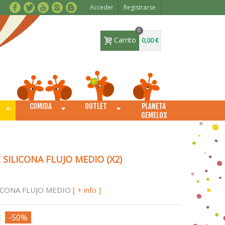
Acceder
Registrarse
0
Carrito
0,00 €
COMIDA
OUTLET
PLANETA
O
GEMELOS
SILICONA FLUJO MEDIO (X2)
ICONA FLUJO MEDIO
[ + info ]
€
-50%