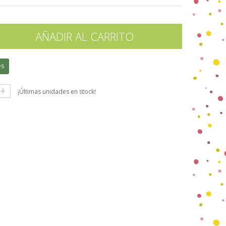
AÑADIR AL CARRITO
es
+
¡Últimas unidades en stock!
gle+