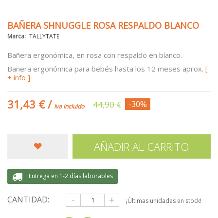
BAÑERA SHNUGGLE ROSA RESPALDO BLANCO
Marca:
TALLYTATE
Bañera ergonómica, en rosa con respaldo en blanco.
Bañera ergonómica para bebés hasta los 12 meses aprox.
[
+ info ]
31,43 €
/
44,90 €
-30%
iva incluido
AÑADIR AL CARRITO
Entrega en 1-2 días laborables
-
+
CANTIDAD:
¡Últimas unidades en stock!