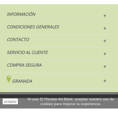
INFORMACIÓN
CONDICIONES GENERALES
CONTACTO
SERVICIO AL CLIENTE
COMPRA SEGURA
GRANADA
© 2017 El Planeta del Bebé. Todos los derechos reservados.
Al usar El Planeta del Bebé, aceptas nuestro uso de
aceptar
cookies para mejorar tu experiencia.
Sobremesa
Arriba