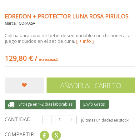
EDREDON + PROTECTOR LUNA ROSA PIRULOS
Marca:
COIMASA
Colcha para cuna de bebé desenfundable con chichonera a
juego incluidos en el set de cuna.
[ + info ]
129,80 €
/
iva incluido
AÑADIR AL CARRITO
Entrega en 1-2 días laborables
¡Envío Gratis!
-
+
CANTIDAD:
¡Últimas unidades en stock!
COMPARTIR:
Share
Google+