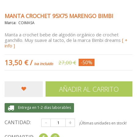
MANTA CROCHET 95X75 MARENGO BIMBI
Marca:
COIMASA
Manta a crochet bebe
de algodón orgánico de crochet
ganchillo. Muy suave al tacto, de la marca
Bimbi dreams
[ +
info ]
13,50 €
/
27,00 €
-50%
iva incluido
AÑADIR AL CARRITO
Entrega en 1-2 días laborables
-
+
CANTIDAD:
¡Últimas unidades en stock!