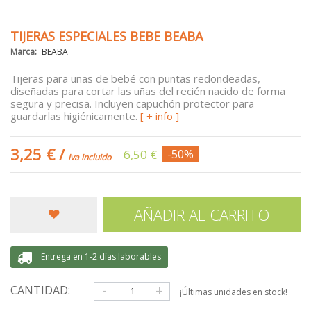
TIJERAS ESPECIALES BEBE BEABA
Marca:
BEABA
Tijeras para uñas de bebé con puntas redondeadas,
diseñadas para cortar las uñas del recién nacido de forma
segura y precisa. Incluyen capuchón protector para
guardarlas higiénicamente.
[ + info ]
3,25 €
/
6,50 €
-50%
iva incluido
AÑADIR AL CARRITO
Entrega en 1-2 días laborables
-
+
CANTIDAD:
¡Últimas unidades en stock!