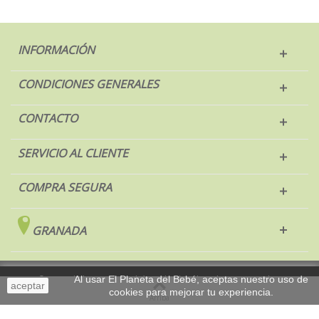
INFORMACIÓN
CONDICIONES GENERALES
CONTACTO
SERVICIO AL CLIENTE
COMPRA SEGURA
GRANADA
© 2017 El Planeta del Bebé. Todos los derechos reservados.
Al usar El Planeta del Bebé, aceptas nuestro uso de
aceptar
cookies para mejorar tu experiencia.
Sobremesa
Arriba