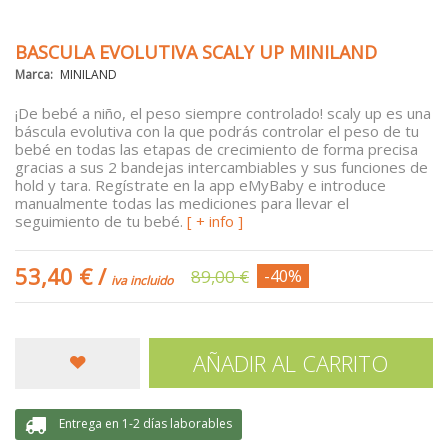
BASCULA EVOLUTIVA SCALY UP MINILAND
Marca:
MINILAND
¡De bebé a niño, el peso siempre controlado! scaly up es una
báscula evolutiva con la que podrás controlar el peso de tu
bebé en todas las etapas de crecimiento de forma precisa
gracias a sus 2 bandejas intercambiables y sus funciones de
hold y tara. Regístrate en la app eMyBaby e introduce
manualmente todas las mediciones para llevar el
seguimiento de tu bebé.
[ + info ]
53,40 €
/
89,00 €
-40%
iva incluido
AÑADIR AL CARRITO
Entrega en 1-2 días laborables