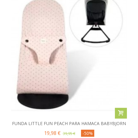
FUNDA LITTLE FUN PEACH PARA HAMACA BABYBJORN
19,98 €
-50%
39,95 €