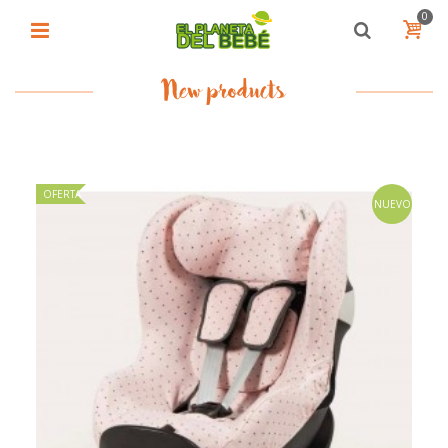
0
New products
OFERTA
NUEVO