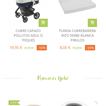
CUBRE CAPAZO
FUNDA CUBREBAÑERA
POLLITOS AZUL D
RIZO 50X80 BLANCA
´PEQUES
PIRULOS
19,95 €
8,00 €
-50%
-50%
39,90 €
16,00 €
Hamacas Bebé
OFERTA